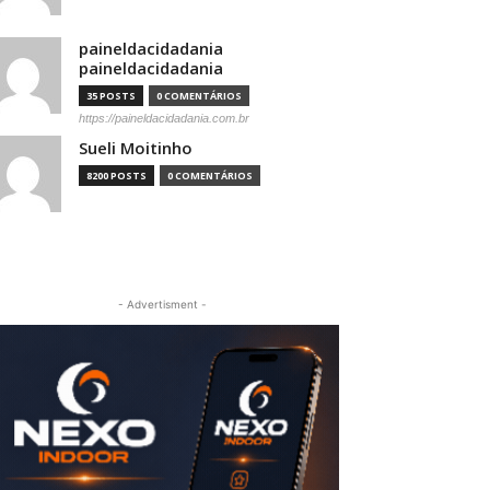
paineldacidadania
paineldacidadania
35 POSTS
0 COMENTÁRIOS
https://paineldacidadania.com.br
Sueli Moitinho
8200 POSTS
0 COMENTÁRIOS
- Advertisment -