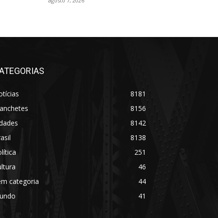
agosto 7, 2026
ATEGORIAS
tícias
8181
anchetes
8156
idades
8142
asil
8138
lítica
251
ltura
46
em categoria
44
undo
41