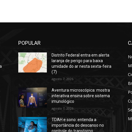
POPULAR
C
Distrito Federal entra em alerta
No
laranja de perigo para baixa
M
a
umidade do ar nesta sexta-feira
(7)
C
agosto 7, 2026
Br
a
Aventura microscópica: mostra
Po
a
interativa ensina sobre sistema
Cu
imunológico
agosto 7, 2026
S
M
TDAH e sono: entenda a
importância do descanso no
controle do transtorno