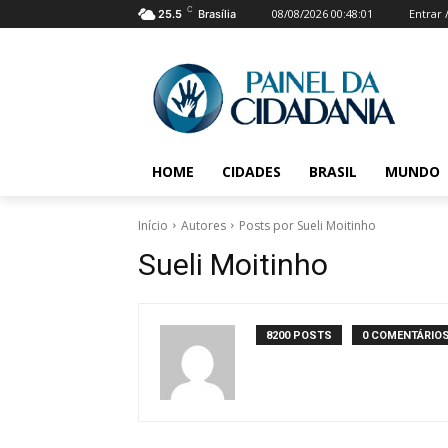
C
08/08/2026 00:48:01
Entrar 
25.5
Brasília
HOME
CIDADES
BRASIL
MUNDO
Início
Autores
Posts por Sueli Moitinho
Sueli Moitinho
8200 POSTS
0 COMENTÁRIO