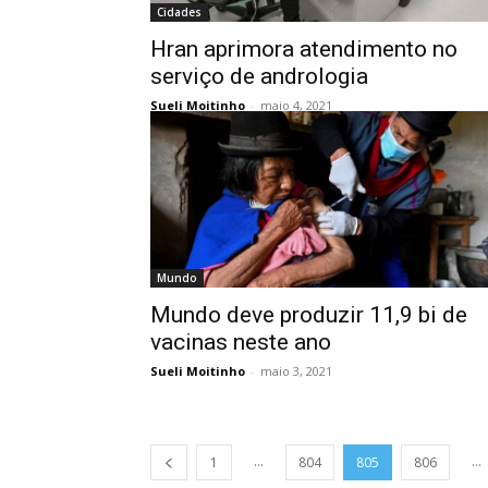
Cidades
Hran aprimora atendimento no
serviço de andrologia
Sueli Moitinho
-
maio 4, 2021
Mundo
Mundo deve produzir 11,9 bi de
vacinas neste ano
Sueli Moitinho
-
maio 3, 2021
...
...
1
804
805
806