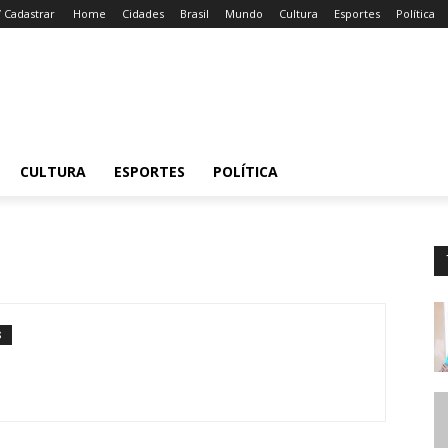
/ Cadastrar
Home
Cidades
Brasil
Mundo
Cultura
Esportes
Política
CULTURA
ESPORTES
POLÍTICA
S