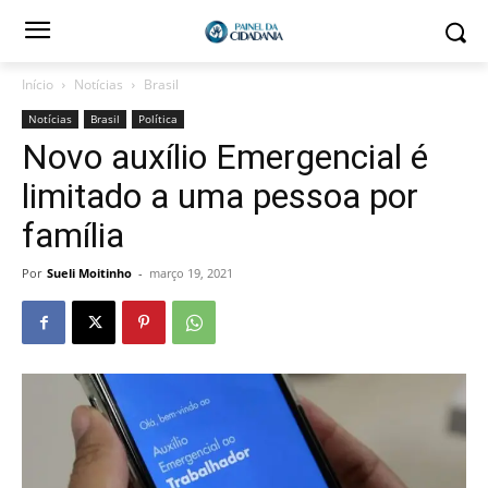
Início
Notícias
Brasil
Notícias
Brasil
Política
Novo auxílio Emergencial é
limitado a uma pessoa por
família
Por
Sueli Moitinho
-
março 19, 2021