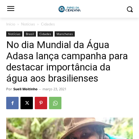
Início
Notícias
Cidades
Notícias
Brasil
Cidades
Manchetes
No dia Mundial da Água
Adasa lança campanha para
destacar importância da
água aos brasilienses
Por
Sueli Moitinho
-
março 23, 2021