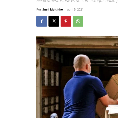
Medicamentos que estão com estoque baixo p
Por
Sueli Moitinho
-
abril 5, 2021