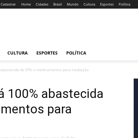
/ Cadastrar
Home
Cidades
Brasil
Mundo
Cultura
Esportes
Política
CULTURA
ESPORTES
POLÍTICA
 abastecida de EPIs e medicamentos para intubação
tá 100% abastecida
amentos para