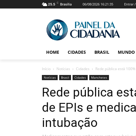
C
06/08/2026 16:21:35
Entrar 
25.5
Brasília
HOME
CIDADES
BRASIL
MUNDO
Início
Notícias
Cidades
Rede pública está 100%
Notícias
Brasil
Cidades
Manchetes
Rede pública es
de EPIs e medic
intubação