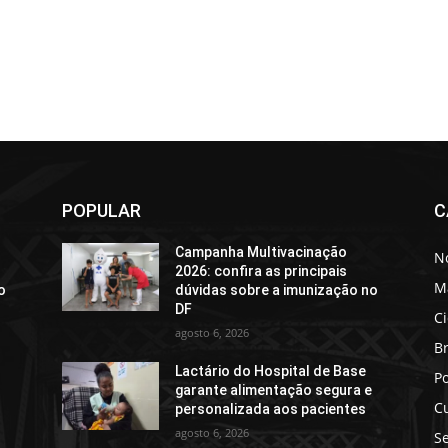
POPULAR
C
Campanha Multivacinação
No
2026: confira as principais
M
o
dúvidas sobre a imunização no
DF
C
agosto 6, 2026
Br
Lactário do Hospital de Base
Po
e
garante alimentação segura e
C
personalizada aos pacientes
agosto 6, 2026
S