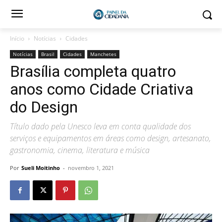
Início
Notícias
Cidades
Notícias
Brasil
Cidades
Manchetes
Brasília completa quatro
anos como Cidade Criativa
do Design
Título dado pela Unesco leva em conta qualidade dos
serviços e equipamentos em áreas como design, artesanato,
gastronomia, cinema, literatura e música
Por
Sueli Moitinho
-
novembro 1, 2021