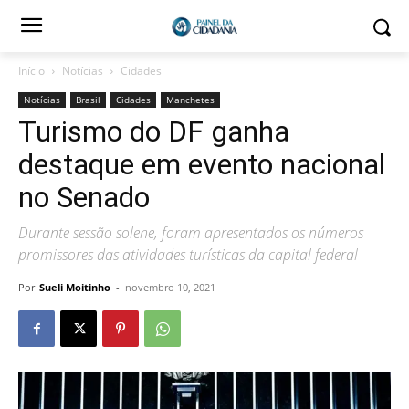
Início
Notícias
Cidades
Notícias
Brasil
Cidades
Manchetes
Turismo do DF ganha
destaque em evento nacional
no Senado
Durante sessão solene, foram apresentados os números
promissores das atividades turísticas da capital federal
Por
Sueli Moitinho
-
novembro 10, 2021