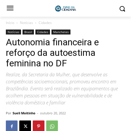
Início
Notícias
Cidades
Notícias
Brasil
Cidades
Manchetes
Autonomia financeira e
reforço da autoestima
feminina no DF
Realize, da Secretaria da Mulher, que desenvolve as
competências socioemocionais, promoveu encontro em
Brazlândia. Evento será realizado em equipamentos que
acolhem pessoas em situação de vulnerabilidade e de
violência doméstica e familiar
Por
Sueli Moitinho
-
outubro 20, 2022