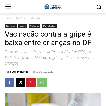
Início
Notícias
Cidades
Notícias
Brasil
Cidades
Manchetes
Vacinação contra a gripe é
baixa entre crianças no DF
De acordo com a Referência Técnica Distrital (RTD) em
Pediatria, Julliana Macêdo, a gripe pode ser perigosa nas
crianças
Por
Sueli Moitinho
-
outubro 20, 2022