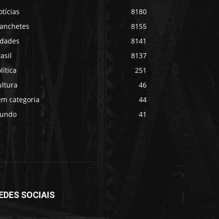
tícias
8180
anchetes
8155
idades
8141
asil
8137
lítica
251
ultura
46
em categoria
44
undo
41
EDES SOCIAIS