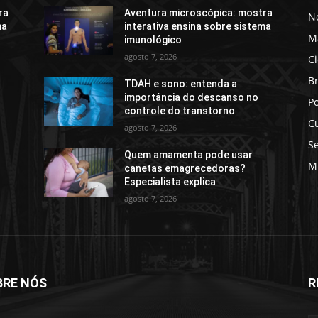
ra
Aventura microscópica: mostra
No
ma
interativa ensina sobre sistema
M
imunológico
agosto 7, 2026
C
Br
TDAH e sono: entenda a
importância do descanso no
Po
controle do transtorno
C
agosto 7, 2026
S
Quem amamenta pode usar
M
canetas emagrecedoras?
Especialista explica
agosto 7, 2026
BRE NÓS
R