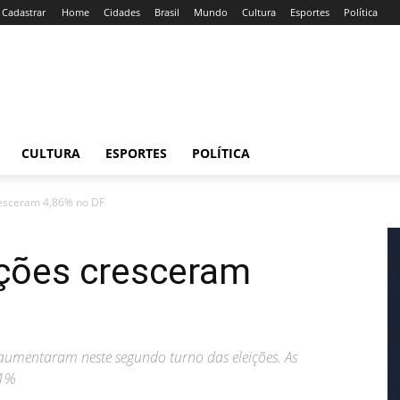
/ Cadastrar
Home
Cidades
Brasil
Mundo
Cultura
Esportes
Política
CULTURA
ESPORTES
POLÍTICA
resceram 4,86% no DF
nções cresceram
umentaram neste segundo turno das eleições. As
61%