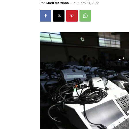
Por
Sueli Moitinho
-
outubro 31, 2022