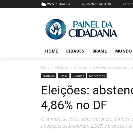
C
07/08/2026 14:51:30
Entrar 
25.5
Brasília
HOME
CIDADES
BRASIL
MUNDO
Início
Notícias
Cidades
Eleições: abstenções c
Notícias
Brasil
Cidades
Manchetes
Eleições: abste
4,86% no DF
O número de votos nulos e brancos também a
anulações acumularam 2,08% e brancos 1,