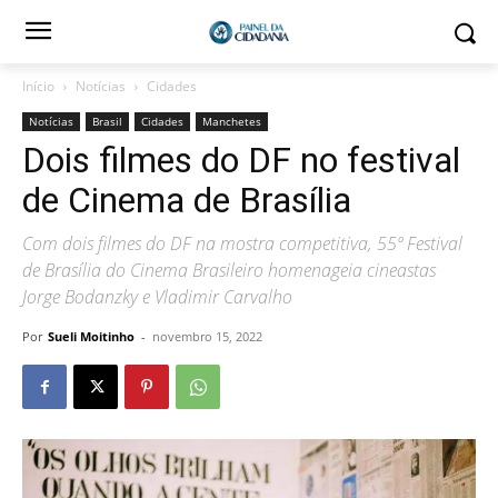
Início
Notícias
Cidades
Notícias
Brasil
Cidades
Manchetes
Dois filmes do DF no festival
de Cinema de Brasília
Com dois filmes do DF na mostra competitiva, 55º Festival
de Brasília do Cinema Brasileiro homenageia cineastas
Jorge Bodanzky e Vladimir Carvalho
Por
Sueli Moitinho
-
novembro 15, 2022