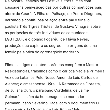
Na Mostra Festivais dos Festivais, três filmes com
passagens bem-sucedidas por outras competições país
afora: do Ceará, A Filha do Palhaço, de Pedro Diógenes,
narrando a conflituosa relação entre pai e filha; o
paulista Três Tigres Tristes, de Gustavo Vinagre, sobre
as peripécias de três indivíduos da comunidade
LGBTQIA+, e o goiano Fogaréu, de Flávia Neves,
produção que explora os segredos e origens de uma
família pela ótica do agronegócio moderno.
Filmes antigos e contemporâneos compõem a Mostra
Reexistências, trabalhos como o carioca Não é a Primeira
Vez que Lutamos Pelo Nosso Amor, de Luis Carlos de
Alencar; o amazonense Uýra – A Retomada da Floresta,
de Juliana Curi; o paraibano Cordelina, de Jaime
Guimarães, além da homenagem ao montador
pernambucano Severino Dadá, com o documentário O
Cangaceiro da Moviola, de Luís Rocha Melo.