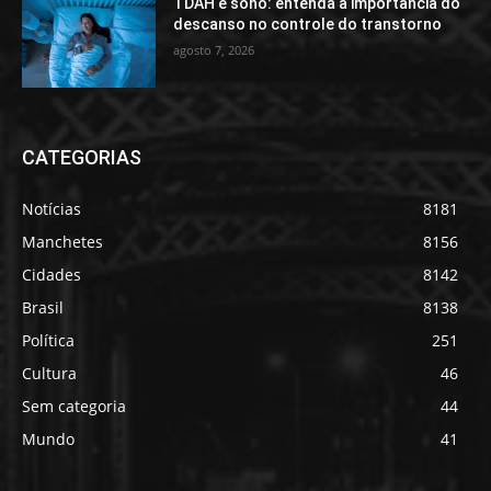
TDAH e sono: entenda a importância do
descanso no controle do transtorno
agosto 7, 2026
CATEGORIAS
Notícias
8181
Manchetes
8156
Cidades
8142
Brasil
8138
Política
251
Cultura
46
Sem categoria
44
Mundo
41