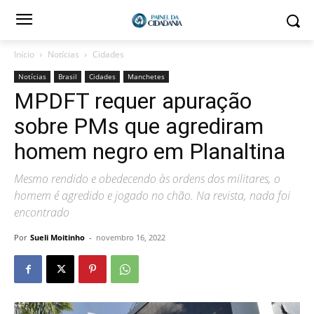
Início
Notícias
Cidades
Notícias
Brasil
Cidades
Manchetes
MPDFT requer apuração
sobre PMs que agrediram
homem negro em Planaltina
Mesmo rendido e obedecendo às ordens dos militares, o
homem é agredido e jogado no chão. Na revista, nada foi
encontrado
Por
Sueli Moitinho
-
novembro 16, 2022