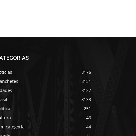
ATEGORIAS
tícias
8176
anchetes
8151
idades
8137
asil
8133
lítica
251
ultura
46
em categoria
44
undo
41