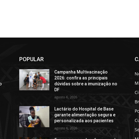
POPULAR
C
Campanha Multivacinação
No
2026: confira as principais
M
o
dúvidas sobre a imunização no
DF
C
agosto 6, 2026
Br
Lactário do Hospital de Base
Po
e
garante alimentação segura e
C
personalizada aos pacientes
agosto 6, 2026
S
M