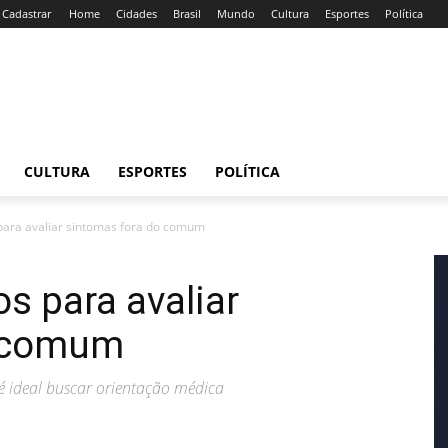
/ Cadastrar
Home
Cidades
Brasil
Mundo
Cultura
Esportes
Política
CULTURA
ESPORTES
POLÍTICA
para avaliar sintomas fora do comum
s para avaliar
o comum
é ideal buscar orientação médica