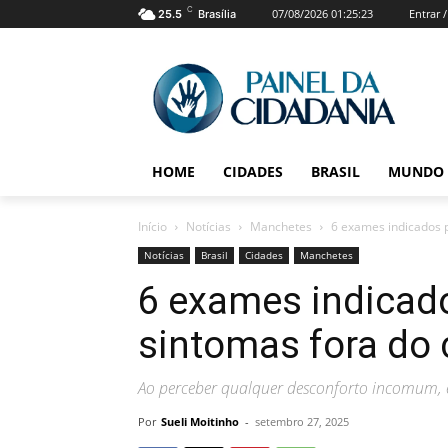
C
07/08/2026 01:25:23
Entrar 
25.5
Brasília
HOME
CIDADES
BRASIL
MUNDO
Início
Notícias
Manchetes
6 exames indicados 
Notícias
Brasil
Cidades
Manchetes
6 exames indicado
sintomas fora d
Ao perceber qualquer desconforto incomum, 
Por
Sueli Moitinho
-
setembro 27, 2025