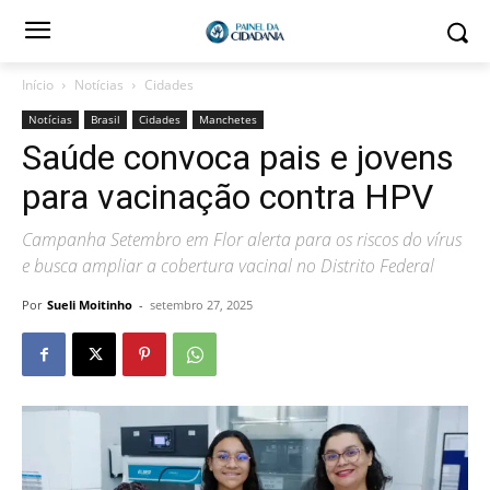
Início
Notícias
Cidades
Notícias
Brasil
Cidades
Manchetes
Saúde convoca pais e jovens
para vacinação contra HPV
Campanha Setembro em Flor alerta para os riscos do vírus
e busca ampliar a cobertura vacinal no Distrito Federal
Por
Sueli Moitinho
-
setembro 27, 2025