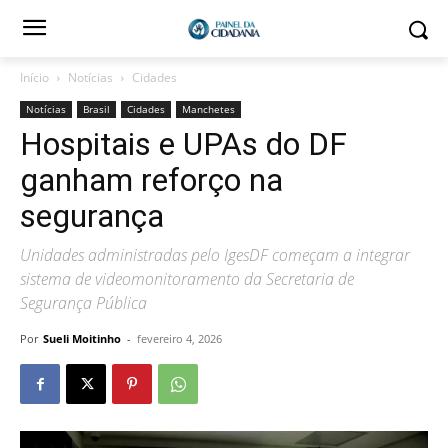
Início
Notícias
Cidades
Notícias
Brasil
Cidades
Manchetes
Hospitais e UPAs do DF
ganham reforço na
segurança
Unidades administradas pelo IgesDF começam a integrar
sistema de videomonitoramento da Secretaria de
Segurança Pública
Por
Sueli Moitinho
-
fevereiro 4, 2026