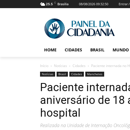
C
08/08/2026 09:32:50
Entrar 
25.5
Brasília
HOME
CIDADES
BRASIL
MUNDO
Início
Notícias
Cidades
Paciente internada no HR
Notícias
Brasil
Cidades
Manchetes
Paciente internad
aniversário de 18 
hospital
Realizada na Unidade de Internação Oncoló