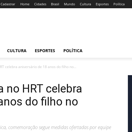
/ Cadastrar
Home
Cidades
Brasil
Mundo
Cultura
Esportes
Política
CULTURA
ESPORTES
POLÍTICA
T celebra aniversário de 18 anos do filho no...
a no HRT celebra
anos do filho no
gica, comemoração segue medidas ofertadas por equipe