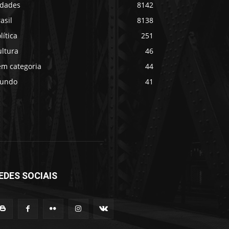
idades
8142
asil
8138
lítica
251
ultura
46
em categoria
44
undo
41
EDES SOCIAIS