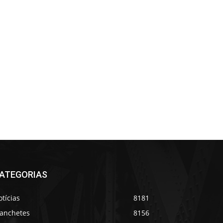
ATEGORIAS
tícias
8181
anchetes
8156