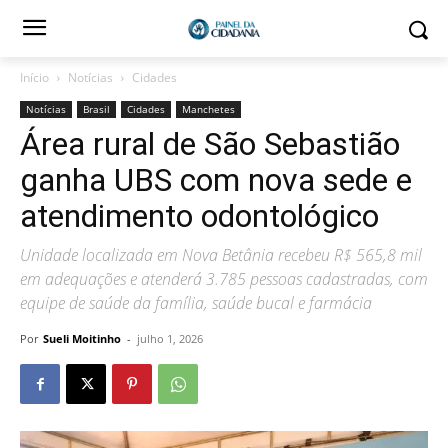
Início
Notícias
Cidades
Notícias
Brasil
Cidades
Manchetes
Área rural de São Sebastião
ganha UBS com nova sede e
atendimento odontológico
Unidade localizada em Nova Betânia recebeu R$ 565,8 mil
em adequações e atenderá 3.785 pessoas cadastradas, com
equipe de saúde da família, saúde bucal e farmácia
Por
Sueli Moitinho
-
julho 1, 2026