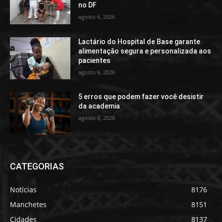
no DF
agosto 6, 2026
Lactário do Hospital de Base garante
alimentação segura e personalizada aos
pacientes
agosto 6, 2026
5 erros que podem fazer você desistir
da academia
agosto 6, 2026
CATEGORIAS
Notícias
8176
Manchetes
8151
Cidades
8137