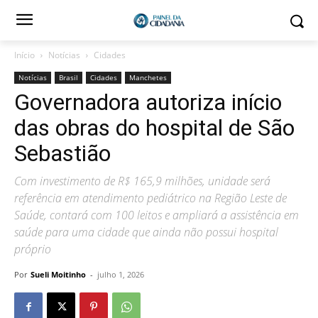
Início
Notícias
Cidades
Notícias
Brasil
Cidades
Manchetes
Governadora autoriza início
das obras do hospital de São
Sebastião
Com investimento de R$ 165,9 milhões, unidade será
referência em atendimento pediátrico na Região Leste de
Saúde, contará com 100 leitos e ampliará a assistência em
saúde para uma cidade que ainda não possui hospital
próprio
Por
Sueli Moitinho
-
julho 1, 2026