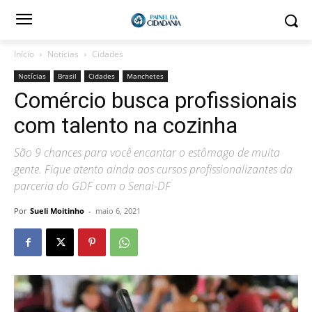
Início
Notícias
Cidades
Notícias
Brasil
Cidades
Manchetes
Comércio busca profissionais
com talento na cozinha
São 9 chances para você encantar o estômago de muita
gente. Fique atento ainda aos cursos profissionalizantes da
parceria do GDF com o Senai-DF
Por
Sueli Moitinho
-
maio 6, 2021